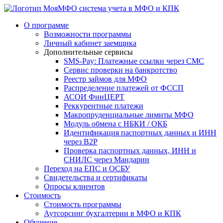
система учета в МФО и КПК
О программе
Возможности программы
Личный кабинет заемщика
Дополнительные сервисы
SMS-Pay: Платежные ссылки через СМС
Сервис проверки на банкротство
Реестр займов для МФО
Распределение платежей от ФССП
АСОИ ФинЦЕРТ
Реккурентные платежи
Макропруденциальные лимиты МФО
Модуль обмена с НБКИ / ОКБ
Идентификация паспортных данных и ИНН
через B2P
Проверка паспортных данных, ИНН и
СНИЛС через Мандарин
Переход на ЕПС и ОСБУ
Свидетельства и сертификаты
Опросы клиентов
Стоимость
Стоимость программы
Аутсорсинг бухгалтерии в МФО и КПК
Обучение