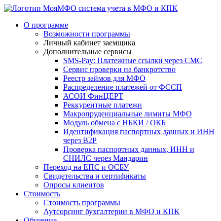
система учета в МФО и КПК
О программе
Возможности программы
Личный кабинет заемщика
Дополнительные сервисы
SMS-Pay: Платежные ссылки через СМС
Сервис проверки на банкротство
Реестр займов для МФО
Распределение платежей от ФССП
АСОИ ФинЦЕРТ
Реккурентные платежи
Макропруденциальные лимиты МФО
Модуль обмена с НБКИ / ОКБ
Идентификация паспортных данных и ИНН
через B2P
Проверка паспортных данных, ИНН и
СНИЛС через Мандарин
Переход на ЕПС и ОСБУ
Свидетельства и сертификаты
Опросы клиентов
Стоимость
Стоимость программы
Аутсорсинг бухгалтерии в МФО и КПК
Обучение