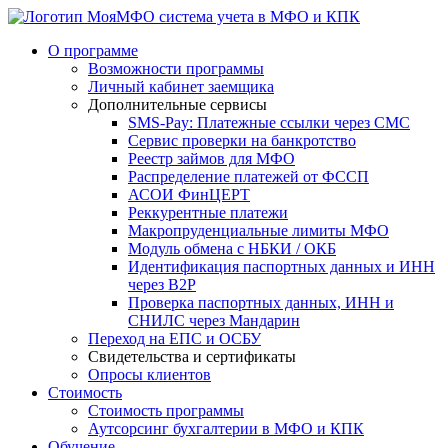
система учета в МФО и КПК
О программе
Возможности программы
Личный кабинет заемщика
Дополнительные сервисы
SMS-Pay: Платежные ссылки через СМС
Сервис проверки на банкротство
Реестр займов для МФО
Распределение платежей от ФССП
АСОИ ФинЦЕРТ
Реккурентные платежи
Макропруденциальные лимиты МФО
Модуль обмена с НБКИ / ОКБ
Идентификация паспортных данных и ИНН
через B2P
Проверка паспортных данных, ИНН и
СНИЛС через Мандарин
Переход на ЕПС и ОСБУ
Свидетельства и сертификаты
Опросы клиентов
Стоимость
Стоимость программы
Аутсорсинг бухгалтерии в МФО и КПК
Обучение