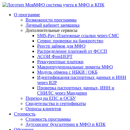
система учета в МФО и КПК
О программе
Возможности программы
Личный кабинет заемщика
Дополнительные сервисы
SMS-Pay: Платежные ссылки через СМС
Сервис проверки на банкротство
Реестр займов для МФО
Распределение платежей от ФССП
АСОИ ФинЦЕРТ
Реккурентные платежи
Макропруденциальные лимиты МФО
Модуль обмена с НБКИ / ОКБ
Идентификация паспортных данных и ИНН
через B2P
Проверка паспортных данных, ИНН и
СНИЛС через Мандарин
Переход на ЕПС и ОСБУ
Свидетельства и сертификаты
Опросы клиентов
Стоимость
Стоимость программы
Аутсорсинг бухгалтерии в МФО и КПК
Обучение