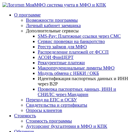
система учета в МФО и КПК
О программе
Возможности программы
Личный кабинет заемщика
Дополнительные сервисы
SMS-Pay: Платежные ссылки через СМС
Сервис проверки на банкротство
Реестр займов для МФО
Распределение платежей от ФССП
АСОИ ФинЦЕРТ
Реккурентные платежи
Макропруденциальные лимиты МФО
Модуль обмена с НБКИ / ОКБ
Идентификация паспортных данных и ИНН
через B2P
Проверка паспортных данных, ИНН и
СНИЛС через Мандарин
Переход на ЕПС и ОСБУ
Свидетельства и сертификаты
Опросы клиентов
Стоимость
Стоимость программы
Аутсорсинг бухгалтерии в МФО и КПК
Обучение