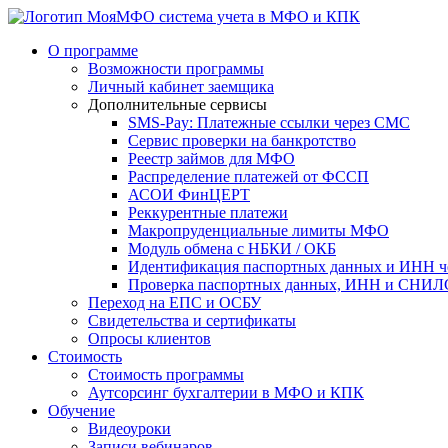
система учета в МФО и КПК
О программе
Возможности программы
Личный кабинет заемщика
Дополнительные сервисы
SMS-Pay: Платежные ссылки через СМС
Сервис проверки на банкротство
Реестр займов для МФО
Распределение платежей от ФССП
АСОИ ФинЦЕРТ
Реккурентные платежи
Макропруденциальные лимиты МФО
Модуль обмена с НБКИ / ОКБ
Идентификация паспортных данных и ИНН ч
Проверка паспортных данных, ИНН и СНИЛС
Переход на ЕПС и ОСБУ
Свидетельства и сертификаты
Опросы клиентов
Стоимость
Стоимость программы
Аутсорсинг бухгалтерии в МФО и КПК
Обучение
Видеоуроки
Записи вебинаров