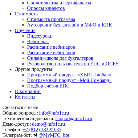
Свидетельства и сертификаты
Опросы клиентов
Стоимость
Стоимость программы
Аутсорсинг бухгалтерии в МФО и КПК
Обучение
Видеоуроки
Вебинары
Расписание вебинаров
Расписание вебинаров
Онлайн-школа для бухгалтеров
Руководство пользователя по ЕПС и ОСБУ
Другие продукты
Программный продукт «XBRL Глобал»
Программный продукт «Мой Ломбард»
Подбор счетов ЕПС
О компании
Контакты
Связаться с нами
Общие вопросы:
info@mfo1c.ru
Техническая поддержка:
support@mfo1c.ru
Демо-доступ:
demo@mfo1c.ru
Телефон:
+7 (812) 383-99-35
Телеграм-бот:
@MyMFO_bot