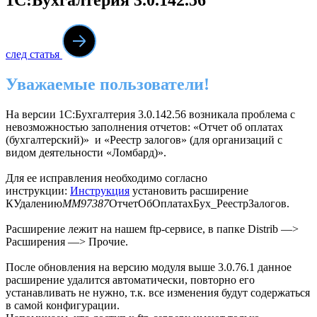
след статья
Уважаемые пользователи!
На версии 1С:Бухгалтерия 3.0.142.56 возникала проблема с
невозможностью заполнения отчетов: «Отчет об оплатах
(бухгалтерский)» и «Реестр залогов» (для организаций с
видом деятельности «Ломбард)».
Для ее исправления необходимо согласно
инструкции:
Инструкци
я
установить расширение
КУдалению
ММ97387
ОтчетОбОплатахБух_РеестрЗалогов.
Расширение лежит на нашем ftp-сервисе, в папке Distrib —>
Расширения —> Прочие.
После обновления на версию модуля выше 3.0.76.1 данное
расширение удалится автоматически, повторно его
устанавливать не нужно, т.к. все изменения будут содержаться
в самой конфигурации.