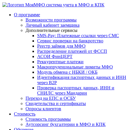
система учета в МФО и КПК
О программе
Возможности программы
Личный кабинет заемщика
Дополнительные сервисы
SMS-Pay: Платежные ссылки через СМС
Сервис проверки на банкротство
Реестр займов для МФО
Распределение платежей от ФССП
АСОИ ФинЦЕРТ
Реккурентные платежи
Макропруденциальные лимиты МФО
Модуль обмена с НБКИ / ОКБ
Идентификация паспортных данных и ИНН
через B2P
Проверка паспортных данных, ИНН и
СНИЛС через Мандарин
Переход на ЕПС и ОСБУ
Свидетельства и сертификаты
Опросы клиентов
Стоимость
Стоимость программы
Аутсорсинг бухгалтерии в МФО и КПК
Обучение