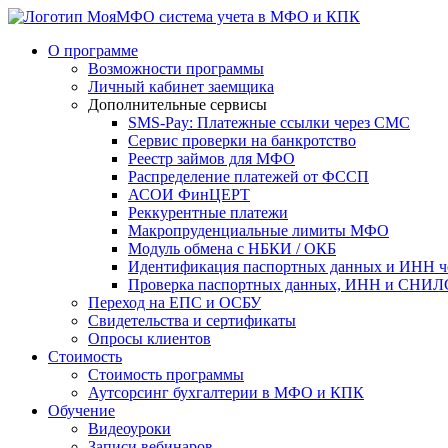
система учета в МФО и КПК
О программе
Возможности программы
Личный кабинет заемщика
Дополнительные сервисы
SMS-Pay: Платежные ссылки через СМС
Сервис проверки на банкротство
Реестр займов для МФО
Распределение платежей от ФССП
АСОИ ФинЦЕРТ
Реккурентные платежи
Макропруденциальные лимиты МФО
Модуль обмена с НБКИ / ОКБ
Идентификация паспортных данных и ИНН ч
Проверка паспортных данных, ИНН и СНИЛС
Переход на ЕПС и ОСБУ
Свидетельства и сертификаты
Опросы клиентов
Стоимость
Стоимость программы
Аутсорсинг бухгалтерии в МФО и КПК
Обучение
Видеоуроки
Записи вебинаров