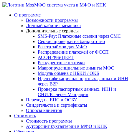
система учета в МФО и КПК
О программе
Возможности программы
Личный кабинет заемщика
Дополнительные сервисы
SMS-Pay: Платежные ссылки через СМС
Сервис проверки на банкротство
Реестр займов для МФО
Распределение платежей от ФССП
АСОИ ФинЦЕРТ
Реккурентные платежи
Макропруденциальные лимиты МФО
Модуль обмена с НБКИ / ОКБ
Идентификация паспортных данных и ИНН
через B2P
Проверка паспортных данных, ИНН и
СНИЛС через Мандарин
Переход на ЕПС и ОСБУ
Свидетельства и сертификаты
Опросы клиентов
Стоимость
Стоимость программы
Аутсорсинг бухгалтерии в МФО и КПК
Обучение