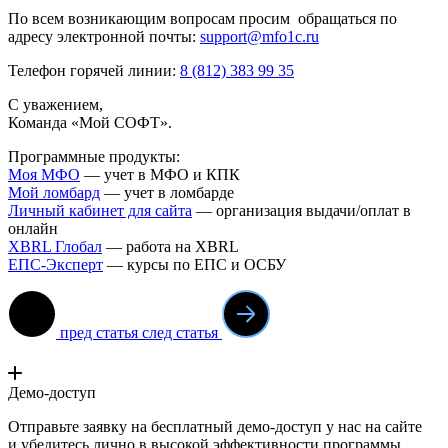
По всем возникающим вопросам просим обращаться по
адресу электронной почты:
support@mfo1c.ru
Телефон горячей линии:
8 (812) 383 99 35
С уважением,
Команда «Мой СОФТ».
Программные продукты:
Моя МФО
— учет в МФО и КПК
Мой ломба
рд
— учет в ломбарде
Личный кабинет для сайта
— организация выдачи/оплат в
онлайн
XBRL Глобал
— работа на XBRL
ЕПС-Эксперт
— курсы по ЕПС и ОСБУ
пред статья
след статья
Демо-доступ
Отправьте заявку на бесплатный демо-доступ у нас на сайте
и убедитесь лично в высокой эффективности программы