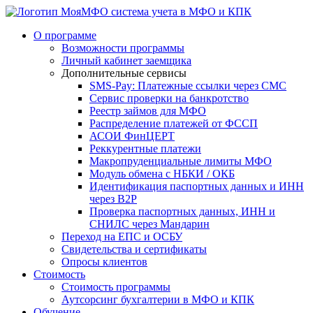
система учета в МФО и КПК
О программе
Возможности программы
Личный кабинет заемщика
Дополнительные сервисы
SMS-Pay: Платежные ссылки через СМС
Сервис проверки на банкротство
Реестр займов для МФО
Распределение платежей от ФССП
АСОИ ФинЦЕРТ
Реккурентные платежи
Макропруденциальные лимиты МФО
Модуль обмена с НБКИ / ОКБ
Идентификация паспортных данных и ИНН
через B2P
Проверка паспортных данных, ИНН и
СНИЛС через Мандарин
Переход на ЕПС и ОСБУ
Свидетельства и сертификаты
Опросы клиентов
Стоимость
Стоимость программы
Аутсорсинг бухгалтерии в МФО и КПК
Обучение