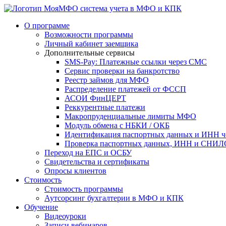
система учета в МФО и КПК
О программе
Возможности программы
Личный кабинет заемщика
Дополнительные сервисы
SMS-Pay: Платежные ссылки через СМС
Сервис проверки на банкротство
Реестр займов для МФО
Распределение платежей от ФССП
АСОИ ФинЦЕРТ
Реккурентные платежи
Макропруденциальные лимиты МФО
Модуль обмена с НБКИ / ОКБ
Идентификация паспортных данных и ИНН ч
Проверка паспортных данных, ИНН и СНИЛС
Переход на ЕПС и ОСБУ
Свидетельства и сертификаты
Опросы клиентов
Стоимость
Стоимость программы
Аутсорсинг бухгалтерии в МФО и КПК
Обучение
Видеоуроки
Записи вебинаров