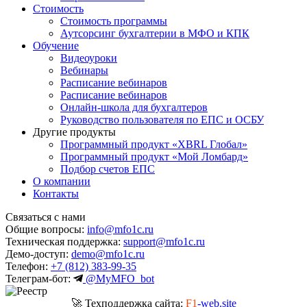
Стоимость
Стоимость программы
Аутсорсинг бухгалтерии в МФО и КПК
Обучение
Видеоуроки
Вебинары
Расписание вебинаров
Расписание вебинаров
Онлайн-школа для бухгалтеров
Руководство пользователя по ЕПС и ОСБУ
Другие продукты
Программный продукт «XBRL Глобал»
Программный продукт «Мой Ломбард»
Подбор счетов ЕПС
О компании
Контакты
Связаться с нами
Общие вопросы:
info@mfo1c.ru
Техническая поддержка:
support@mfo1c.ru
Демо-доступ:
demo@mfo1c.ru
Телефон:
+7 (812) 383-99-35
Телеграм-бот:
@MyMFO_bot
🚀 Техподдержка сайта:
F1
-web.site