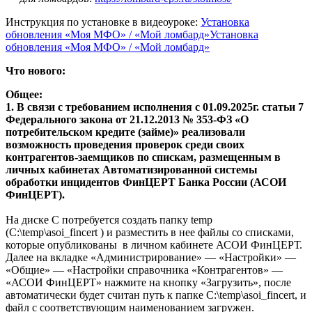
Инструкция по установке в видеоуроке:
Установка
обновления «Моя МФО» / «Мой ломбард»Установка
обновления «Моя МФО» / «Мой ломбард»
Что нового:
Общее:
1. В связи с требованием исполнения с 01.09.2025г. статьи 7
Федерального закона от 21.12.2013 № 353-ФЗ «О
потребительском кредите (займе)» реализовали
возможность проведения проверок среди своих
контрагентов-заемщиков по спискам, размещенным в
личных кабинетах Автоматизированной системы
обработки инцидентов ФинЦЕРТ Банка России (АСОИ
ФинЦЕРТ).
На диске С потребуется создать папку temp
(C:\temp\asoi_fincert ) и разместить в нее файлы со списками,
которые опубликованы в личном кабинете АСОИ ФинЦЕРТ.
Далее на вкладке «Администрирование» — «Настройки» —
«Общие» — «Настройки справочника «Контрагентов» —
«АСОИ ФинЦЕРТ» нажмите на кнопку «Загрузить», после
автоматически будет считан путь к папке C:\temp\asoi_fincert, и
файл с соответствующим наименованием загружен.