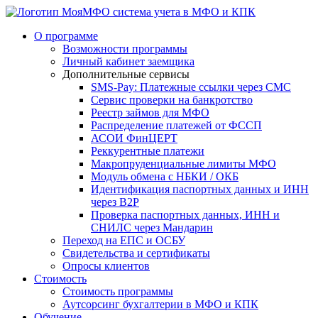
система учета в МФО и КПК
О программе
Возможности программы
Личный кабинет заемщика
Дополнительные сервисы
SMS-Pay: Платежные ссылки через СМС
Сервис проверки на банкротство
Реестр займов для МФО
Распределение платежей от ФССП
АСОИ ФинЦЕРТ
Реккурентные платежи
Макропруденциальные лимиты МФО
Модуль обмена с НБКИ / ОКБ
Идентификация паспортных данных и ИНН
через B2P
Проверка паспортных данных, ИНН и
СНИЛС через Мандарин
Переход на ЕПС и ОСБУ
Свидетельства и сертификаты
Опросы клиентов
Стоимость
Стоимость программы
Аутсорсинг бухгалтерии в МФО и КПК
Обучение