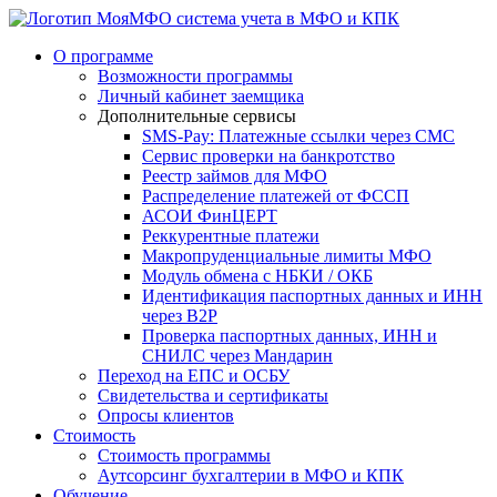
система учета в МФО и КПК
О программе
Возможности программы
Личный кабинет заемщика
Дополнительные сервисы
SMS-Pay: Платежные ссылки через СМС
Сервис проверки на банкротство
Реестр займов для МФО
Распределение платежей от ФССП
АСОИ ФинЦЕРТ
Реккурентные платежи
Макропруденциальные лимиты МФО
Модуль обмена с НБКИ / ОКБ
Идентификация паспортных данных и ИНН
через B2P
Проверка паспортных данных, ИНН и
СНИЛС через Мандарин
Переход на ЕПС и ОСБУ
Свидетельства и сертификаты
Опросы клиентов
Стоимость
Стоимость программы
Аутсорсинг бухгалтерии в МФО и КПК
Обучение