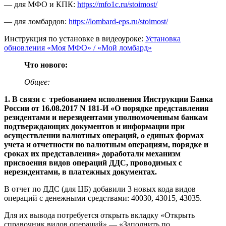
— для МФО и КПК:
https://mfo1c.ru/stoimost/
— для ломбардов:
https://lombard-eps.ru/stoimost/
Инструкция по установке в видеоуроке:
Установка
обновления «Моя МФО» / «Мой ломбард»
Что нового:
Общее:
1. В связи с требованием исполнения Инструкции Банка
России от 16.08.2017 N 181-И «О порядке представления
резидентами и нерезидентами уполномоченным банкам
подтверждающих документов и информации при
осуществлении валютных операций, о единых формах
учета и отчетности по валютным операциям, порядке и
сроках их представления» доработали механизм
присвоения видов операций ДДС, проводимых с
нерезидентами, в платежных документах.
В отчет по ДДС (для ЦБ) добавили 3 новых кода видов
операций с денежными средствами: 40030, 43015, 43035.
Для их вывода потребуется открыть вкладку «Открыть
справочник видов операций» — «Заполнить по