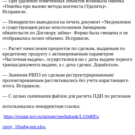
— При удалении помеченных объектов возникала ошибка
«Ошибка при вызове метода контекста (Удалить)».
Исправили.
— Некорректно выводился на печать документ «Уведомление
о существующем риске неисполнения Заемщиком
обязательств по Договору займа». Форма была смещена и не
отображалась полно объемно. Исправили.
— Расчет начисления процентов по сделкам, выданным по
кредитному продукту с активированным параметром
«Частичная выдача», осуществлялся ни с даты выдачи первого
транша/документа выдачи, а с даты сделки. Доработали.
— Значения РВПЗ по сделкам реструктурированным/
пролонгированным рассчитывались без учета нарастающего
итога. Исправили.
— С целью скачивания файлов для расчета ПДН по регионам
использовалась некорректная ссылка:
https://rosstat.gov.ru/storage/mediabank/Lt10d8Eu
/urov_10subg-nm.xlsx
,