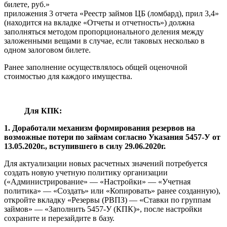
билете, руб.»
приложения 3 отчета «Реестр займов ЦБ (ломбард), прил 3,4»
(находится на вкладке «Отчеты и отчетность») должна
заполняться методом пропорционального деления между
заложенными вещами в случае, если таковых несколько в
одном залоговом билете.
Ранее заполнение осуществлялось общей оценочной
стоимостью для каждого имущества.
Для КПК:
1. Доработали механизм формирования резервов на
возможные потери по займам согласно Указания 5457-У от
13.05.2020г., вступившего в силу 29.06.2020г.
Для актуализации новых расчетных значений потребуется
создать новую учетную политику организации
(«Администрирование» — «Настройки» — «Учетная
политика» — «Создать» или «Копировать» ранее созданную),
откройте вкладку «Резервы (РВПЗ) — «Ставки по группам
займов» — «Заполнить 5457-У (КПК)», после настройки
сохраните и перезайдите в базу.