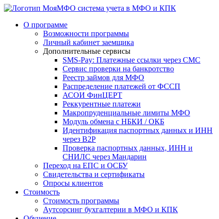
система учета в МФО и КПК
О программе
Возможности программы
Личный кабинет заемщика
Дополнительные сервисы
SMS-Pay: Платежные ссылки через СМС
Сервис проверки на банкротство
Реестр займов для МФО
Распределение платежей от ФССП
АСОИ ФинЦЕРТ
Реккурентные платежи
Макропруденциальные лимиты МФО
Модуль обмена с НБКИ / ОКБ
Идентификация паспортных данных и ИНН
через B2P
Проверка паспортных данных, ИНН и
СНИЛС через Мандарин
Переход на ЕПС и ОСБУ
Свидетельства и сертификаты
Опросы клиентов
Стоимость
Стоимость программы
Аутсорсинг бухгалтерии в МФО и КПК
Обучение