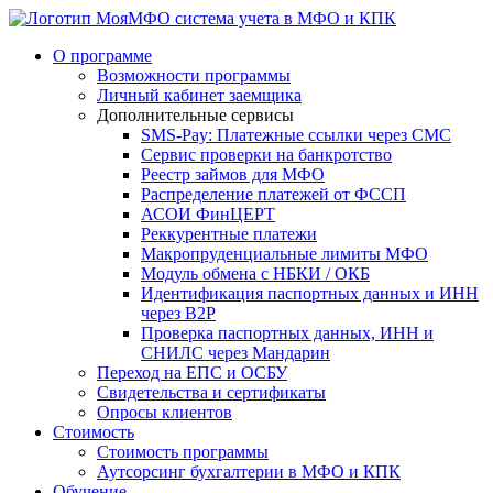
система учета в МФО и КПК
О программе
Возможности программы
Личный кабинет заемщика
Дополнительные сервисы
SMS-Pay: Платежные ссылки через СМС
Сервис проверки на банкротство
Реестр займов для МФО
Распределение платежей от ФССП
АСОИ ФинЦЕРТ
Реккурентные платежи
Макропруденциальные лимиты МФО
Модуль обмена с НБКИ / ОКБ
Идентификация паспортных данных и ИНН
через B2P
Проверка паспортных данных, ИНН и
СНИЛС через Мандарин
Переход на ЕПС и ОСБУ
Свидетельства и сертификаты
Опросы клиентов
Стоимость
Стоимость программы
Аутсорсинг бухгалтерии в МФО и КПК
Обучение