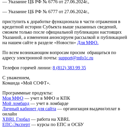
— Указание ЦБ РФ № 6776 от 27.06.2024г.,
— Указание ЦБ РФ № 6777 от 27.06.2024г.,
приступить к доработке функционала в части отражения в
кредитной истории Субъекта выше указанных сведений,
сможем только после официальной публикации настоящих
Указаний, а изменения анонсируем рассылкой и публикацией
на нашем сайте в разделе «Новости»
Для МФО.
По всем возникающим вопросам просим обращаться по
адресу электронной почты:
support@mfo1c.ru
Телефон горячей линии:
8 (812) 383 99 35
С уважением,
Команда «Мой СОФТ».
Программные продукты:
Моя МФО
— учет в МФО и КПК
Мой ломба
рд
— учет в ломбарде
Личный кабинет для сайта
— организация выдачи/оплат в
онлайн
XBRL Глобал
— работа на XBRL
ЕПС-Эксперт
— курсы по ЕПС и ОСБУ