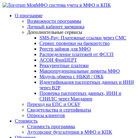
система учета в МФО и КПК
О программе
Возможности программы
Личный кабинет заемщика
Дополнительные сервисы
SMS-Pay: Платежные ссылки через СМС
Сервис проверки на банкротство
Реестр займов для МФО
Распределение платежей от ФССП
АСОИ ФинЦЕРТ
Реккурентные платежи
Макропруденциальные лимиты МФО
Модуль обмена с НБКИ / ОКБ
Идентификация паспортных данных и ИНН
через B2P
Проверка паспортных данных, ИНН и
СНИЛС через Мандарин
Переход на ЕПС и ОСБУ
Свидетельства и сертификаты
Опросы клиентов
Стоимость
Стоимость программы
Аутсорсинг бухгалтерии в МФО и КПК
Обучение