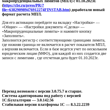
макропруденциальных лимитов (МПЛ) с 01.10.2023г.
(
https://cbr.ru/press/PR/?
file=638290989476912274FINSTAB.htm
) доработали новый
формат расчета МПЛ.
Для его активации перейдите на вкладку «Настройки» —
«Общие» — «Настройки документа «Сделка» —
«Макропруденциальные лимиты» и нажмите кнопку
«Заполнить».
Заполнится регистр с соответствующими границами лимита,
где нижняя граница не включается в расчет показателя МПЛ,
а верхняя включается. Если в базе ведется учет по нескольким
юридическим лицам (МФО), для каждой из них создается две
записи с лимитами , где отсчетная дата будет 01.10.2023г.
Переход возможен с версии 3.0.75.7 и старше.
Система адаптирована под работу с версией
1С:Бухгалтерия — 3.0.142.56
Стабильная версия платформы 1С — 8.3.22.2239