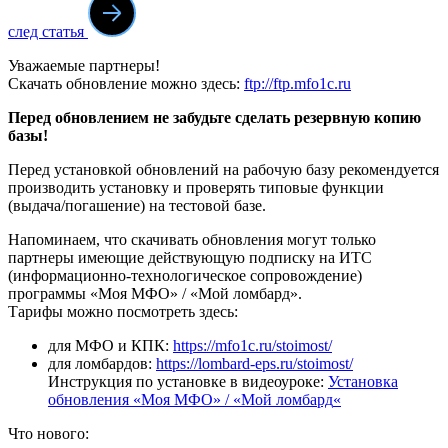
след статья
Уважаемые партнеры!
Скачать обновление можно здесь:
ftp://ftp.mfo1c.ru
Перед обновлением не забудьте сделать резервную копию
базы!
Перед установкой обновлений на рабочую базу рекомендуется
производить установку и проверять типовые функции
(выдача/погашение) на тестовой базе.
Напоминаем, что скачивать обновления могут только
партнеры имеющие действующую подписку на ИТС
(информационно-технологическое сопровождение)
программы «Моя МФО» / «Мой ломбард».
Тарифы можно посмотреть здесь:
для МФО и КПК:
https://mfo1c.ru/stoimost/
для ломбардов:
https://lombard-eps.ru/stoimost/
Инструкция по установке в видеоуроке:
Установка
обновления «Моя МФО» / «Мой ломбард
«
Что нового: