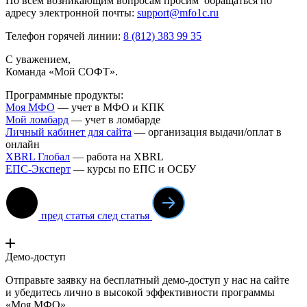
По всем возникающим вопросам просим обращаться по
адресу электронной почты:
support@mfo1c.ru
Телефон горячей линии:
8 (812) 383 99 35
С уважением,
Команда «Мой СОФТ».
Программные продукты:
Моя МФО
— учет в МФО и КПК
Мой ломба
рд
— учет в ломбарде
Личный кабинет для сайта
— организация выдачи/оплат в
онлайн
XBRL Глобал
— работа на XBRL
ЕПС-Эксперт
— курсы по ЕПС и ОСБУ
пред статья
след статья
Демо-доступ
Отправьте заявку на бесплатный демо-доступ у нас на сайте
и убедитесь лично в высокой эффективности программы
«Моя МФО»