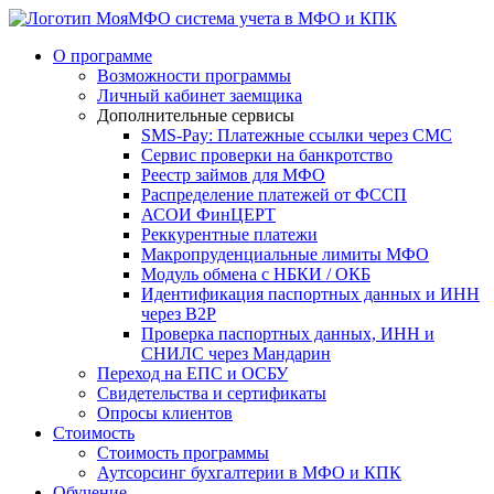
система учета в МФО и КПК
О программе
Возможности программы
Личный кабинет заемщика
Дополнительные сервисы
SMS-Pay: Платежные ссылки через СМС
Сервис проверки на банкротство
Реестр займов для МФО
Распределение платежей от ФССП
АСОИ ФинЦЕРТ
Реккурентные платежи
Макропруденциальные лимиты МФО
Модуль обмена с НБКИ / ОКБ
Идентификация паспортных данных и ИНН
через B2P
Проверка паспортных данных, ИНН и
СНИЛС через Мандарин
Переход на ЕПС и ОСБУ
Свидетельства и сертификаты
Опросы клиентов
Стоимость
Стоимость программы
Аутсорсинг бухгалтерии в МФО и КПК
Обучение