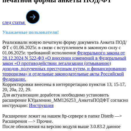
след статья
Уважаемые пользователи!
Реализовали новую печатную форму документа Анкета ПОД/
ФТ с 01.06.2025г. в связи с вступлением в законную силу с
01.06.2025г. требований исполнения
Федерального закона от
28.12.2024 N 522-ФЗ «О внесении изменений в Федеральный
закон «О противодействии легализации (отмыванию)
доходов, полученных преступным путем, и финансированию
терроризма» и отдельные законодательные акты Российской
Федерации.
Корректировки внесены в интерпретацию пунктов 13, 15-17,
20, 20а, 22, 29.
Для актуализации доработок необходимо установить
расширение КУдалению_ММ126253_АнкетаПОДФТ согласно
инструкции:
Инструкция
Расширение лежит на нашем ftp-сервере в папке Distrib —>
Расширения —> Прочие.
После обновления на версию модуля выше 3.0.83.2 данное