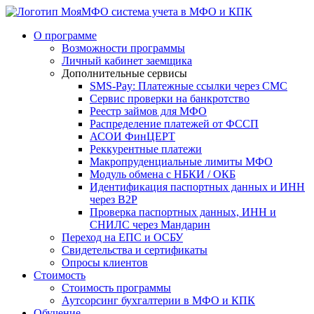
система учета в МФО и КПК
О программе
Возможности программы
Личный кабинет заемщика
Дополнительные сервисы
SMS-Pay: Платежные ссылки через СМС
Сервис проверки на банкротство
Реестр займов для МФО
Распределение платежей от ФССП
АСОИ ФинЦЕРТ
Реккурентные платежи
Макропруденциальные лимиты МФО
Модуль обмена с НБКИ / ОКБ
Идентификация паспортных данных и ИНН
через B2P
Проверка паспортных данных, ИНН и
СНИЛС через Мандарин
Переход на ЕПС и ОСБУ
Свидетельства и сертификаты
Опросы клиентов
Стоимость
Стоимость программы
Аутсорсинг бухгалтерии в МФО и КПК
Обучение