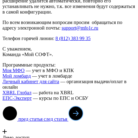
расширение удалится автоматически, повторно его
устанавливать не нужно, т.к. все изменения будут содержаться
в самой конфигурации.
По всем возникающим вопросам просим обращаться по
адресу электронной почты:
support@mfo1c.ru
Телефон горячей линии:
8 (812) 383 99 35
С уважением,
Команда «Мой СОФТ».
Программные продукты:
Моя МФО
— учет в МФО и КПК
Мой ломба
рд
— учет в ломбарде
Личный кабинет для сайта
— организация выдачи/оплат в
онлайн
XBRL Глобал
— работа на XBRL
ЕПС-Эксперт
— курсы по ЕПС и ОСБУ
пред статья
след статья
Демо-доступ