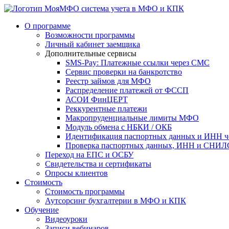
система учета в МФО и КПК
О программе
Возможности программы
Личный кабинет заемщика
Дополнительные сервисы
SMS-Pay: Платежные ссылки через СМС
Сервис проверки на банкротство
Реестр займов для МФО
Распределение платежей от ФССП
АСОИ ФинЦЕРТ
Реккурентные платежи
Макропруденциальные лимиты МФО
Модуль обмена с НБКИ / ОКБ
Идентификация паспортных данных и ИНН ч
Проверка паспортных данных, ИНН и СНИЛС
Переход на ЕПС и ОСБУ
Свидетельства и сертификаты
Опросы клиентов
Стоимость
Стоимость программы
Аутсорсинг бухгалтерии в МФО и КПК
Обучение
Видеоуроки
Записи вебинаров