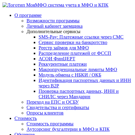
система учета в МФО и КПК
О программе
Возможности программы
Личный кабинет заемщика
Дополнительные сервисы
SMS-Pay: Платежные ссылки через СМС
Сервис проверки на банкротство
Реестр займов для МФО
Распределение платежей от ФССП
АСОИ ФинЦЕРТ
Реккурентные платежи
Макропруденциальные лимиты МФО
Модуль обмена с НБКИ / ОКБ
Идентификация паспортных данных и ИНН
через B2P
Проверка паспортных данных, ИНН и
СНИЛС через Мандарин
Переход на ЕПС и ОСБУ
Свидетельства и сертификаты
Опросы клиентов
Стоимость
Стоимость программы
Аутсорсинг бухгалтерии в МФО и КПК
Обучение