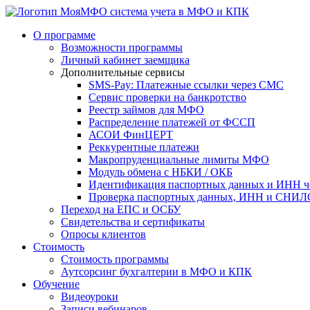
система учета в МФО и КПК
О программе
Возможности программы
Личный кабинет заемщика
Дополнительные сервисы
SMS-Pay: Платежные ссылки через СМС
Сервис проверки на банкротство
Реестр займов для МФО
Распределение платежей от ФССП
АСОИ ФинЦЕРТ
Реккурентные платежи
Макропруденциальные лимиты МФО
Модуль обмена с НБКИ / ОКБ
Идентификация паспортных данных и ИНН ч
Проверка паспортных данных, ИНН и СНИЛС
Переход на ЕПС и ОСБУ
Свидетельства и сертификаты
Опросы клиентов
Стоимость
Стоимость программы
Аутсорсинг бухгалтерии в МФО и КПК
Обучение
Видеоуроки
Записи вебинаров