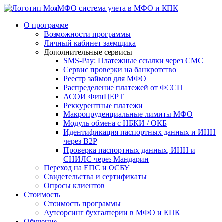
система учета в МФО и КПК
О программе
Возможности программы
Личный кабинет заемщика
Дополнительные сервисы
SMS-Pay: Платежные ссылки через СМС
Сервис проверки на банкротство
Реестр займов для МФО
Распределение платежей от ФССП
АСОИ ФинЦЕРТ
Реккурентные платежи
Макропруденциальные лимиты МФО
Модуль обмена с НБКИ / ОКБ
Идентификация паспортных данных и ИНН
через B2P
Проверка паспортных данных, ИНН и
СНИЛС через Мандарин
Переход на ЕПС и ОСБУ
Свидетельства и сертификаты
Опросы клиентов
Стоимость
Стоимость программы
Аутсорсинг бухгалтерии в МФО и КПК
Обучение