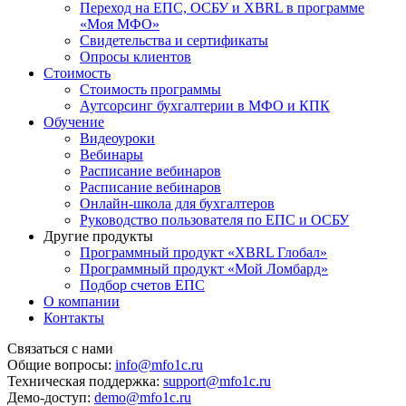
Переход на ЕПС, ОСБУ и XBRL в программе
«Моя МФО»
Свидетельства и сертификаты
Опросы клиентов
Стоимость
Стоимость программы
Аутсорсинг бухгалтерии в МФО и КПК
Обучение
Видеоуроки
Вебинары
Расписание вебинаров
Расписание вебинаров
Онлайн-школа для бухгалтеров
Руководство пользователя по ЕПС и ОСБУ
Другие продукты
Программный продукт «XBRL Глобал»
Программный продукт «Мой Ломбард»
Подбор счетов ЕПС
О компании
Контакты
Связаться с нами
Общие вопросы:
info@mfo1c.ru
Техническая поддержка:
support@mfo1c.ru
Демо-доступ:
demo@mfo1c.ru