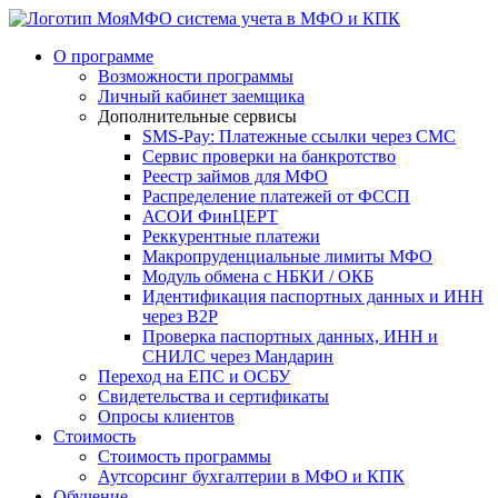
система учета в МФО и КПК
О программе
Возможности программы
Личный кабинет заемщика
Дополнительные сервисы
SMS-Pay: Платежные ссылки через СМС
Сервис проверки на банкротство
Реестр займов для МФО
Распределение платежей от ФССП
АСОИ ФинЦЕРТ
Реккурентные платежи
Макропруденциальные лимиты МФО
Модуль обмена с НБКИ / ОКБ
Идентификация паспортных данных и ИНН
через B2P
Проверка паспортных данных, ИНН и
СНИЛС через Мандарин
Переход на ЕПС и ОСБУ
Свидетельства и сертификаты
Опросы клиентов
Стоимость
Стоимость программы
Аутсорсинг бухгалтерии в МФО и КПК
Обучение