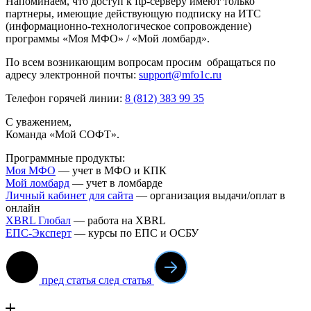
Напоминаем, что доступ к ftp-серверу имеют только
партнеры, имеющие действующую подписку на ИТС
(информационно-технологическое сопровождение)
программы «Моя МФО» / «Мой ломбард».
По всем возникающим вопросам просим обращаться по
адресу электронной почты:
support@mfo1c.ru
Телефон горячей линии:
8 (812) 383 99 35
С уважением,
Команда «Мой СОФТ».
Программные продукты:
Моя МФО
— учет в МФО и КПК
Мой ломба
рд
— учет в ломбарде
Личный кабинет для сайта
— организация выдачи/оплат в
онлайн
XBRL Глобал
— работа на XBRL
ЕПС-Эксперт
— курсы по ЕПС и ОСБУ
пред статья
след статья