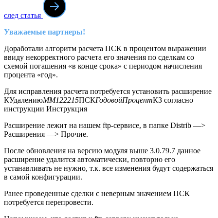
след статья
Уважаемые партнеры!
Доработали алгоритм расчета ПСК в процентом выражении
ввиду некорректного расчета его значения по сделкам со
схемой погашения «в конце срока» с периодом начисления
процента «год».
Для исправления расчета потребуется установить расширение
КУдалению
ММ122215
ПСК
ГодовойПроцент
КЗ согласно
инструкции Инструкция
Расширение лежит на нашем ftp-сервисе, в папке Distrib —>
Расширения —> Прочие.
После обновления на версию модуля выше 3.0.79.7 данное
расширение удалится автоматически, повторно его
устанавливать не нужно, т.к. все изменения будут содержаться
в самой конфигурации.
Ранее проведенные сделки с неверным значением ПСК
потребуется перепровести.