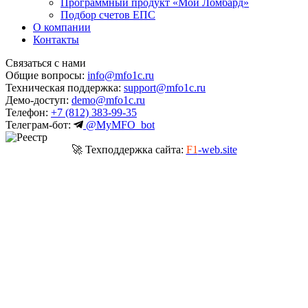
Программный продукт «Мой Ломбард»
Подбор счетов ЕПС
О компании
Контакты
Связаться с нами
Общие вопросы:
info@mfo1c.ru
Техническая поддержка:
support@mfo1c.ru
Демо-доступ:
demo@mfo1c.ru
Телефон:
+7 (812) 383-99-35
Телеграм-бот:
@MyMFO_bot
🚀 Техподдержка сайта:
F1
-web.site