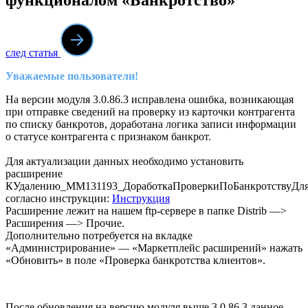
след статья
Уважаемые пользователи!
На версии модуля 3.0.86.3 исправлена ошибка, возникающая
при отправке сведений на проверку из карточки контрагента
по списку банкротов, доработана логика записи информации
о статусе контрагента с признаком банкрот.
Для актуализации данных необходимо установить
расширение
КУдалению_ММ131193_ДоработкаПроверкиПоБанкротствуДл
согласно инструкции:
Инструкция
Расширение лежит на нашем ftp-сервере в папке Distrib —>
Расширения —> Прочие.
Дополнительно потребуется на вкладке
«Администрирование» — «Маркетплейс расширений» нажать
«Обновить» в поле «Проверка банкротства клиентов».
После обновления на версию модуля выше 3.0.86.3 данное