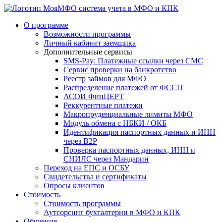
система учета в МФО и КПК
О программе
Возможности программы
Личный кабинет заемщика
Дополнительные сервисы
SMS-Pay: Платежные ссылки через СМС
Сервис проверки на банкротство
Реестр займов для МФО
Распределение платежей от ФССП
АСОИ ФинЦЕРТ
Реккурентные платежи
Макропруденциальные лимиты МФО
Модуль обмена с НБКИ / ОКБ
Идентификация паспортных данных и ИНН
через B2P
Проверка паспортных данных, ИНН и
СНИЛС через Мандарин
Переход на ЕПС и ОСБУ
Свидетельства и сертификаты
Опросы клиентов
Стоимость
Стоимость программы
Аутсорсинг бухгалтерии в МФО и КПК
Обучение