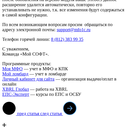
расширение удалится автоматически, повторно его
устанавливать не нужно, т.к. все изменения будут содержаться
в самой конфигурации.
По всем возникающим вопросам просим обращаться по
адресу электронной почты:
support@mfo1c.ru
Телефон горячей линии:
8 (812) 383 99 35
С уважением,
Команда «Мой СОФТ».
Программные продукты:
Моя МФО
— учет в МФО и КПК
Мой ломба
рд
— учет в ломбарде
Личный кабинет для сайта
— организация выдачи/оплат в
онлайн
XBRL Глобал
— работа на XBRL
ЕПС-Эксперт
— курсы по ЕПС и ОСБУ
пред статья
след статья