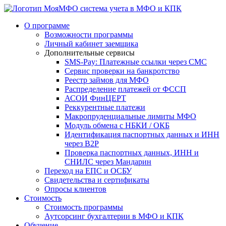
система учета в МФО и КПК
О программе
Возможности программы
Личный кабинет заемщика
Дополнительные сервисы
SMS-Pay: Платежные ссылки через СМС
Сервис проверки на банкротство
Реестр займов для МФО
Распределение платежей от ФССП
АСОИ ФинЦЕРТ
Реккурентные платежи
Макропруденциальные лимиты МФО
Модуль обмена с НБКИ / ОКБ
Идентификация паспортных данных и ИНН
через B2P
Проверка паспортных данных, ИНН и
СНИЛС через Мандарин
Переход на ЕПС и ОСБУ
Свидетельства и сертификаты
Опросы клиентов
Стоимость
Стоимость программы
Аутсорсинг бухгалтерии в МФО и КПК
Обучение