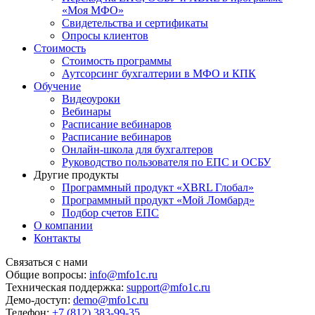
«Моя МФО»
Свидетельства и сертификаты
Опросы клиентов
Стоимость
Стоимость программы
Аутсорсинг бухгалтерии в МФО и КПК
Обучение
Видеоуроки
Вебинары
Расписание вебинаров
Расписание вебинаров
Онлайн-школа для бухгалтеров
Руководство пользователя по ЕПС и ОСБУ
Другие продукты
Программный продукт «XBRL Глобал»
Программный продукт «Мой Ломбард»
Подбор счетов ЕПС
О компании
Контакты
Связаться с нами
Общие вопросы:
info@mfo1c.ru
Техническая поддержка:
support@mfo1c.ru
Демо-доступ:
demo@mfo1c.ru
Телефон:
+7 (812) 383-99-35