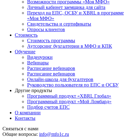
Возможности программы «Моя МФО»
Личный кабинет заемщика для сайта
Переход на ЕПС, ОСБУ и XBRL в программе
«Моя МФО»
Свидетельства и сертификаты
Опросы клиентов
Стоимость
Стоимость программы
Аутсорсинг бухгалтерии в МФО и КПК
Обучение
Видеоуроки
Вебинары
Расписание вебинаров
Расписание вебинаров
Онлайн-школа для бухгалтеров
Руководство пользователя по ЕПС и ОСБУ
Другие продукты
Программный продукт «XBRL Глобал»
Программный продукт «Мой Ломбард»
Подбор счетов ЕПС
О компании
Контакты
Связаться с нами
Общие вопросы:
info@mfo1c.ru