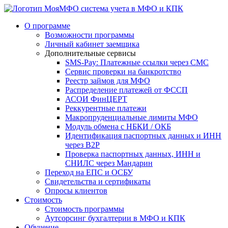
система учета в МФО и КПК
О программе
Возможности программы
Личный кабинет заемщика
Дополнительные сервисы
SMS-Pay: Платежные ссылки через СМС
Сервис проверки на банкротство
Реестр займов для МФО
Распределение платежей от ФССП
АСОИ ФинЦЕРТ
Реккурентные платежи
Макропруденциальные лимиты МФО
Модуль обмена с НБКИ / ОКБ
Идентификация паспортных данных и ИНН
через B2P
Проверка паспортных данных, ИНН и
СНИЛС через Мандарин
Переход на ЕПС и ОСБУ
Свидетельства и сертификаты
Опросы клиентов
Стоимость
Стоимость программы
Аутсорсинг бухгалтерии в МФО и КПК
Обучение