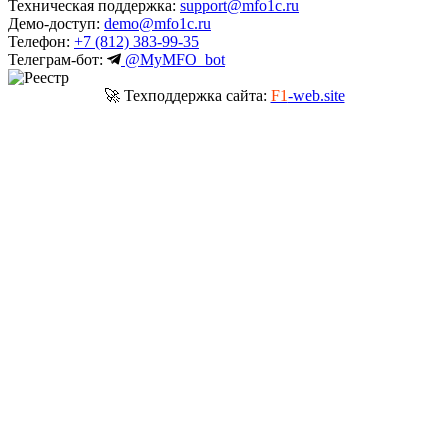
Техническая поддержка:
support@mfo1c.ru
Демо-доступ:
demo@mfo1c.ru
Телефон:
+7 (812) 383-99-35
Телеграм-бот:
@MyMFO_bot
🚀 Техподдержка сайта:
F1
-web.site