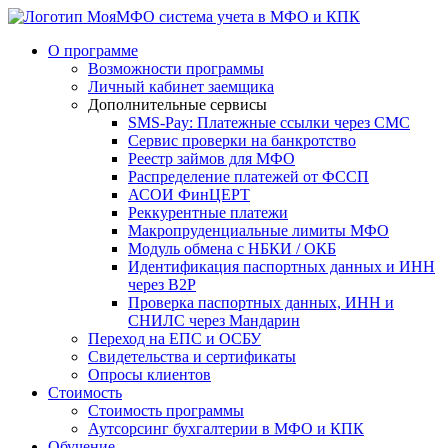
система учета в МФО и КПК
О программе
Возможности программы
Личный кабинет заемщика
Дополнительные сервисы
SMS-Pay: Платежные ссылки через СМС
Сервис проверки на банкротство
Реестр займов для МФО
Распределение платежей от ФССП
АСОИ ФинЦЕРТ
Реккурентные платежи
Макропруденциальные лимиты МФО
Модуль обмена с НБКИ / ОКБ
Идентификация паспортных данных и ИНН
через B2P
Проверка паспортных данных, ИНН и
СНИЛС через Мандарин
Переход на ЕПС и ОСБУ
Свидетельства и сертификаты
Опросы клиентов
Стоимость
Стоимость программы
Аутсорсинг бухгалтерии в МФО и КПК
Обучение