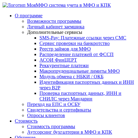
система учета в МФО и КПК
О программе
Возможности программы
Личный кабинет заемщика
Дополнительные сервисы
SMS-Pay: Платежные ссылки через СМС
Сервис проверки на банкротство
Реестр займов для МФО
Распределение платежей от ФССП
АСОИ ФинЦЕРТ
Реккурентные платежи
Макропруденциальные лимиты МФО
Модуль обмена с НБКИ / ОКБ
Идентификация паспортных данных и ИНН
через B2P
Проверка паспортных данных, ИНН и
СНИЛС через Мандарин
Переход на ЕПС и ОСБУ
Свидетельства и сертификаты
Опросы клиентов
Стоимость
Стоимость программы
Аутсорсинг бухгалтерии в МФО и КПК
Обучение