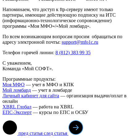
Напоминаем, что доступ к ftp-серверу имеют только
партнеры, имеющие действующую подписку на ИТС
(информационно-технологическое сопровождение)
программы «Моя МФО»/»Мой ломбард».
По всем возникающим вопросам просим обращаться по
адресу электронной почты:
support@mfo1c.ru
Телефон горячей линии:
8 (812) 383 99 35
С уважением,
Команда «Мой СОФТ».
Программные продукты:
Моя МФО
— учет в МФО и КПК
Мой ломба
рд
— учет в ломбарде
Личный кабинет для сайта
— организация выдачи/оплат в
онлайн
XBRL Глобал
— работа на XBRL
ЕПС-Эксперт
— курсы по ЕПС и ОСБУ
пред статья
след статья