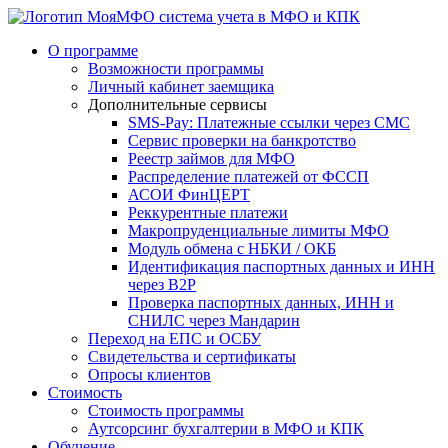
система учета в МФО и КПК
О программе
Возможности программы
Личный кабинет заемщика
Дополнительные сервисы
SMS-Pay: Платежные ссылки через СМС
Сервис проверки на банкротство
Реестр займов для МФО
Распределение платежей от ФССП
АСОИ ФинЦЕРТ
Реккурентные платежи
Макропруденциальные лимиты МФО
Модуль обмена с НБКИ / ОКБ
Идентификация паспортных данных и ИНН
через B2P
Проверка паспортных данных, ИНН и
СНИЛС через Мандарин
Переход на ЕПС и ОСБУ
Свидетельства и сертификаты
Опросы клиентов
Стоимость
Стоимость программы
Аутсорсинг бухгалтерии в МФО и КПК
Обучение