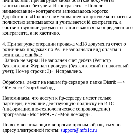
инициалами, при загрузке ввода остатков документы
записывались без учета id контрагента. «Полное
наименование» контрагента записывалось коротко.
Доработано: «Полное наименование» в карточке контрагента
полностью записывается и учитывается id контрагента, а
соответствующие документы записываются на определенного
контрагента, а не хаотично.
4. При загрузке операции продажа vid18 документа отчет о
розничных продажах по Р/С не заполнялся вид оплаты и
возникала ошибка:
«Запись не верна! Не заполнен счет дебета (Регистр
бухгалтерии: Журнал проводок (бухгалтерский и налоговый
учет); Номер строки: 3)». Исправлено.
Обработка лежит на нашем ftp-сервире в папке Distrib —>
Обмен со СмартЛомбард.
Напоминаем, что доступ к ftp-серверу имеют только
партнеры, имеющие действующую подписку на ИТС
(информационно-технологическое сопровождение)
программы «Моя МФО» / «Мой ломбард».
По всем возникающим вопросам просим обращаться по
адресу электронной почты:
support@mfo1c.ru