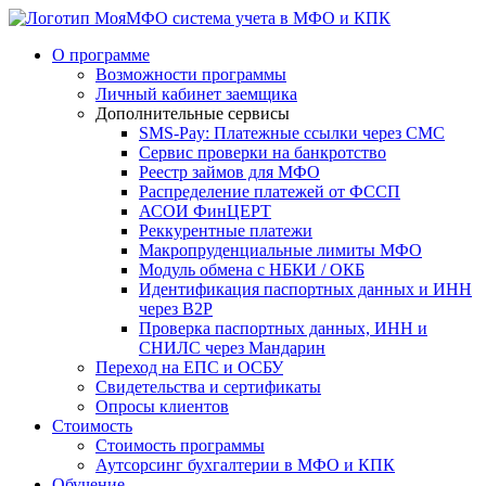
система учета в МФО и КПК
О программе
Возможности программы
Личный кабинет заемщика
Дополнительные сервисы
SMS-Pay: Платежные ссылки через СМС
Сервис проверки на банкротство
Реестр займов для МФО
Распределение платежей от ФССП
АСОИ ФинЦЕРТ
Реккурентные платежи
Макропруденциальные лимиты МФО
Модуль обмена с НБКИ / ОКБ
Идентификация паспортных данных и ИНН
через B2P
Проверка паспортных данных, ИНН и
СНИЛС через Мандарин
Переход на ЕПС и ОСБУ
Свидетельства и сертификаты
Опросы клиентов
Стоимость
Стоимость программы
Аутсорсинг бухгалтерии в МФО и КПК
Обучение