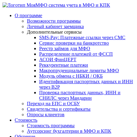
система учета в МФО и КПК
О программе
Возможности программы
Личный кабинет заемщика
Дополнительные сервисы
SMS-Pay: Платежные ссылки через СМС
Сервис проверки на банкротство
Реестр займов для МФО
Распределение платежей от ФССП
АСОИ ФинЦЕРТ
Реккурентные платежи
Макропруденциальные лимиты МФО
Модуль обмена с НБКИ / ОКБ
Идентификация паспортных данных и ИНН
через B2P
Проверка паспортных данных, ИНН и
СНИЛС через Мандарин
Переход на ЕПС и ОСБУ
Свидетельства и сертификаты
Опросы клиентов
Стоимость
Стоимость программы
Аутсорсинг бухгалтерии в МФО и КПК
Обучение