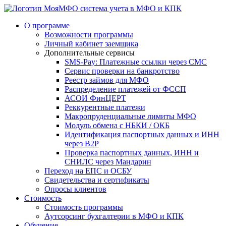
система учета в МФО и КПК
О программе
Возможности программы
Личный кабинет заемщика
Дополнительные сервисы
SMS-Pay: Платежные ссылки через СМС
Сервис проверки на банкротство
Реестр займов для МФО
Распределение платежей от ФССП
АСОИ ФинЦЕРТ
Реккурентные платежи
Макропруденциальные лимиты МФО
Модуль обмена с НБКИ / ОКБ
Идентификация паспортных данных и ИНН
через B2P
Проверка паспортных данных, ИНН и
СНИЛС через Мандарин
Переход на ЕПС и ОСБУ
Свидетельства и сертификаты
Опросы клиентов
Стоимость
Стоимость программы
Аутсорсинг бухгалтерии в МФО и КПК
Обучение