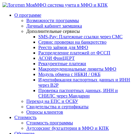
система учета в МФО и КПК
О программе
Возможности программы
Личный кабинет заемщика
Дополнительные сервисы
SMS-Pay: Платежные ссылки через СМС
Сервис проверки на банкротство
Реестр займов для МФО
Распределение платежей от ФССП
АСОИ ФинЦЕРТ
Реккурентные платежи
Макропруденциальные лимиты МФО
Модуль обмена с НБКИ / ОКБ
Идентификация паспортных данных и ИНН
через B2P
Проверка паспортных данных, ИНН и
СНИЛС через Мандарин
Переход на ЕПС и ОСБУ
Свидетельства и сертификаты
Опросы клиентов
Стоимость
Стоимость программы
Аутсорсинг бухгалтерии в МФО и КПК
Обучение